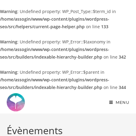
Warning
: Undefined property: WP_Post_Type::$term_id in
/home/assogin/www/wp-content/plugins/wordpress-
seo/src/helpers/current-page-helper.php
on line
133
Warning
: Undefined property: WP_Error::$taxonomy in
/home/assogin/www/wp-content/plugins/wordpress-
seo/src/builders/indexable-hierarchy-builder.php
on line
342
Warning
: Undefined property: WP_Error::$parent in
/home/assogin/www/wp-content/plugins/wordpress-
seo/src/builders/indexable-hierarchy-builder.php
on line
344
MENU
Évènements