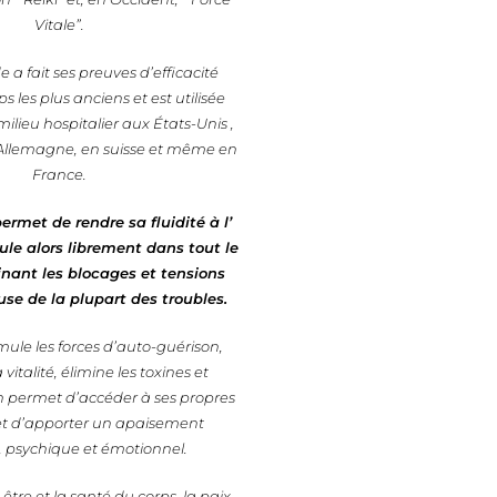
Vitale”.
a fait ses preuves d’efficacité
s les plus anciens et est utilisée
ilieu hospitalier aux États-Unis ,
Allemagne, en suisse et même en
France.
rmet de rendre sa fluidité à l’
cule alors librement dans tout le
inant les blocages et tensions
use de la plupart des troubles.
stimule les forces d’auto-guérison,
vitalité, élimine les toxines et
n permet d’accéder à ses propres
et d’apporter un apaisement
 psychique et émotionnel.
n-être et la santé du corps, la paix