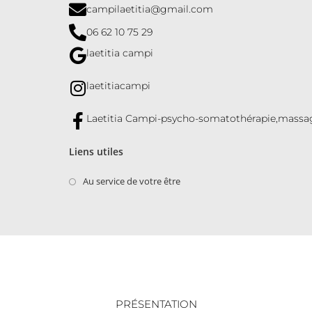
campilaetitia@gmail.com
06 62 10 75 29
laetitia campi
laetitiacampi
Laetitia Campi-psycho-somatothérapie,massa
Liens utiles
Au service de votre être
PRÉSENTATION