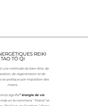
NERGÉTIQUES REIKI
TAO TÖ QI
st une méthode de bien-être, de
axation, de régénération et de
qui se pratique par imposition des
mains.
inois signifie
” énergie de vie
n inde on la nommera ” Prana” et
n “Reiki” et, en Occident, ” Force