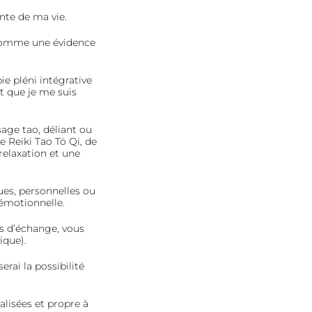
ante de ma vie.
 comme une évidence
ie pléni intégrative
t que je me suis
age tao, déliant ou
e Reiki Tao Tö Qi, de
relaxation et une
es, personnelles ou
 émotionnelle.
s d’échange, vous
que).
erai la possibilité
alisées et propre à