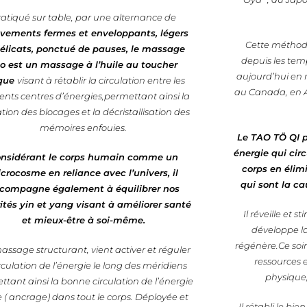
ratiqué sur table, par une alternance de
ements fermes et enveloppants, légers
Cette méthode 
délicats, ponctué de pauses, le massage
depuis les temp
o est un massage à l’huile au toucher
aujourd’hui en m
que
visant à rétablir la circulation entre les
au Canada, en 
rents centres d’énergies,permettant ainsi la
ation des blocages et la décristallisation des
mémoires enfouies.
Le TAO TÖ QI pe
énergie qui cir
nsidérant le corps humain comme un
corps en élim
crocosme en reliance avec l’univers, il
qui sont la ca
compagne également à équilibrer nos
ités yin et yang visant à améliorer santé
Il réveille et 
et mieux-être à soi-même.
développe la 
régénère.Ce soi
ssage structurant, vient activer et réguler
ressources 
irculation de l’énergie le long des méridiens
physique,
tant ainsi la bonne circulation de l’énergie
e ( ancrage) dans tout le corps. Déployée et
Il rétabli le bie