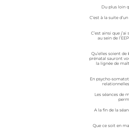
Du plus loin q
C’est à la suite d
C’est ainsi que j’a
au sein de l’EE
Qu’elles soient de
prénatal sauront vou
la lignée de maî
En psycho-somatoth
relationnelle
Les séances de m
perm
A la fin de la séa
Que ce soit en mas