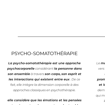
PSYCHO-SOMATOTHÉRAPIE
La psycho-somatothérapie est une approche
Le
m
psychocorporelle
considérant
la personne dans
vers
son ensemble
à travers
son corps,
son esprit et
les interactions qui existent entre eux
. De ce
prom
fait, elle intègre la dimension corporelle à des
et 
approches classiques en psychothérapie.
dern
qui me
elle considère que les émotions et les pensées