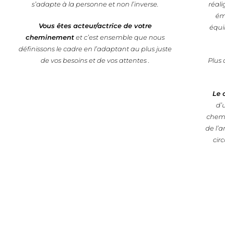
s’adapte à la personne et non l’inverse.
réali
ém
Vous êtes acteur/actrice de votre
équil
cheminement
et c’est ensemble que nous
définissons le cadre en l’adaptant au plus juste
de vos besoins et de vos attentes .
Plus
Le c
d’
chemi
de l’
cir