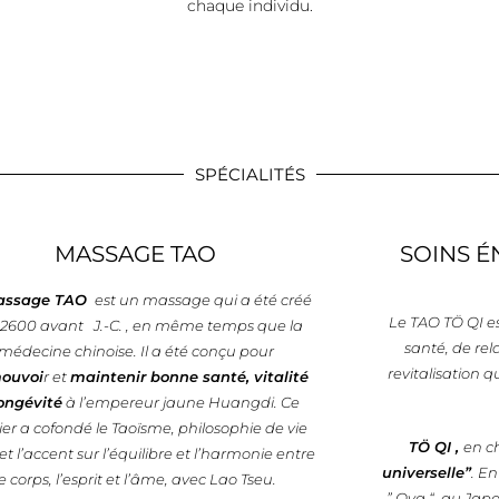
chaque individu.
SPÉCIALITÉS
MASSAGE TAO
SOINS É
assage TAO
est un massage qui a été créé
Le TAO TÖ QI e
 2600 avant J.-C. , en même temps que la
santé, de rel
médecine chinoise. Il a été conçu pour
revitalisation 
ouvoi
r et
maintenir bonne santé, vitalité
longévité
à l’empereur jaune Huangdi. Ce
ier a cofondé le Taoïsme, philosophie de vie
TÖ QI ,
en ch
t l’accent sur l’équilibre et l’harmonie entre
universelle”
. E
le corps, l’esprit et l’âme, avec Lao Tseu.
” Oya “, au Japo