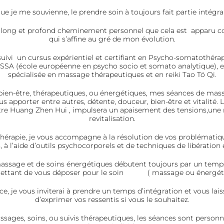
ue je me souvienne, le prendre soin à toujours fait partie intégr
’un long et profond cheminement personnel que cela est apparu
qui s’affine au gré de mon évolution.
i suivi un cursus expérientiel et certifiant en Psycho-somatothérap
PSSA (école européenne en psycho socio et somato analytique), e
spécialisée en massage thérapeutiques et en reiki Tao Tö Qi.
 bien-être, thérapeutiques, ou énergétiques, mes séances de mass
s apporter entre autres, détente, douceur, bien-être et vitalité. L
tre Huang Zhen Hui , impulsera un apaisement des tensions,une 
revitalisation.
érapie, je vous accompagne à la résolution de vos problématiqu
s, à l’aide d’outils psychocorporels et de techniques de libération
assage et de soins énergétiques débutent toujours par un temp
ettant de vous déposer pour le soin ( massage ou énergéti
nce, je vous inviterai à prendre un temps d’intégration et vous laiss
d’exprimer vos ressentis si vous le souhaitez.
sages, soins, ou suivis thérapeutiques, les séances sont personn