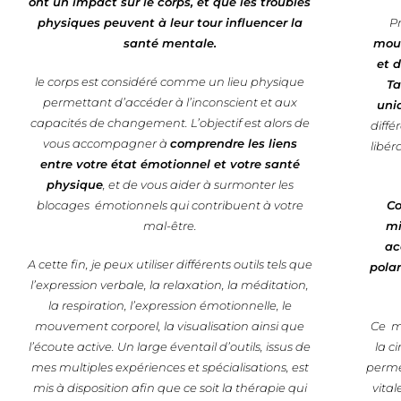
ont un impact sur le corps, et que les troubles
physiques peuvent à leur tour influencer la
P
santé mentale.
mouv
et 
le corps est considéré comme un lieu physique
Ta
permettant d’accéder à l’inconscient et aux
uni
capacités de changement. L’objectif est alors de
diffé
vous accompagner à
comprendre les liens
libér
entre votre état émotionnel et votre santé
physique
, et de vous aider à surmonter les
blocages émotionnels qui contribuent à votre
Co
mal-être.
mi
ac
A cette fin, je peux utiliser différents outils tels que
polar
l’expression verbale, la relaxation, la méditation,
la respiration, l’expression émotionnelle, le
mouvement corporel, la visualisation ainsi que
Ce ma
l’écoute active. Un large éventail d’outils, issus de
la c
mes multiples expériences et spécialisations, est
permet
mis à disposition afin que ce soit la thérapie qui
vital