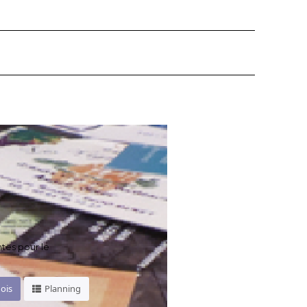
ntes pour le
ois
Planning