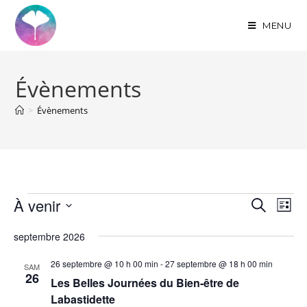
MENU
Évènements
>
Évènements
À venir
R
N
R
L
a
e
e
S
i
c
v
septembre 2026
c
s
é
h
i
t
l
h
26 septembre @ 10 h 00 min
-
27 septembre @ 18 h 00 min
e
SAM
g
e
e
26
e
r
Les Belles Journées du Bien-être de
a
c
c
r
Labastidette
t