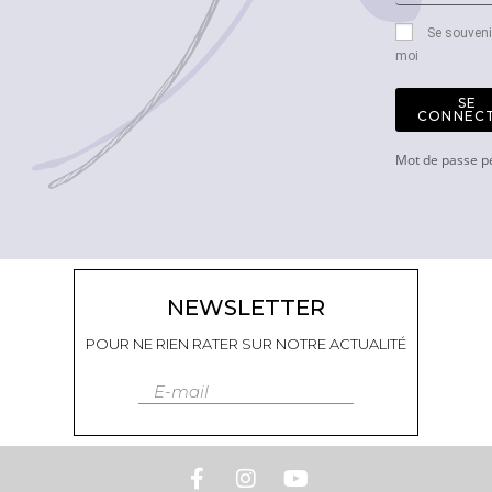
Se souveni
moi
SE
CONNEC
Mot de passe p
NEWSLETTER
POUR NE RIEN RATER SUR NOTRE ACTUALITÉ
E-mail