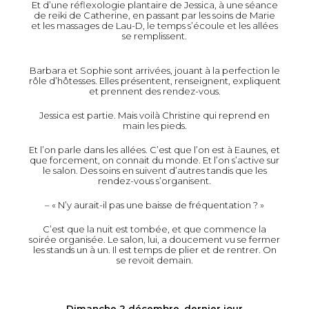
Et d’une réflexologie plantaire de Jessica, à une séance
de reiki de Catherine, en passant par les soins de Marie
et les massages de Lau-D, le temps s’écoule et les allées
se remplissent.
Barbara et Sophie sont arrivées, jouant à la perfection le
rôle d’hôtesses. Elles présentent, renseignent, expliquent
et prennent des rendez-vous.
Jessica est partie. Mais voilà Christine qui reprend en
main les pieds.
Et l’on parle dans les allées. C’est que l’on est à Eaunes, et
que forcement, on connait du monde. Et l’on s’active sur
le salon. Des soins en suivent d’autres tandis que les
rendez-vous s’organisent.
– « N’y aurait-il pas une baisse de fréquentation ? »
C’est que la nuit est tombée, et que commence la
soirée organisée. Le salon, lui, a doucement vu se fermer
les stands un à un. Il est temps de plier et de rentrer. On
se revoit demain.
Dimanche 2 décembre, dernier jour