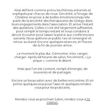
Ainsi défilent comme prévu les thèmes entamés et
expliqués par chacun de nous. Sincérité, à l’image de
Christine en proie à de belles émotions lorsqu’elle
parle de la sincérité des thérapeutes de Ginkgo dans
leurs engagements dans l’association. Et arrive l’instant
des questions. Celles-ci ont été largement suffisantes
pour remplir le temps restant et nous conduire à
devoir écourter pour laisser la place aux conférenciers
suivants. Nous quittons un public ravi et renseigné et
retour au stand. Encore quelques séances, et l’heure
de la fin de journée arrive.
Le moment le plus dur. Démonter, trier, ranger,
charger. Après 48 heures de salon, forcément, « ça
pique », comme ils disent.
Mais que l’on est content, rempli d’énergie, de
souvenirs et de partages.
Encore un beau salon avec de belles rencontres. Et en
prime quelques sous pour l’asso et quelques rendez-
vous pour les praticiens.
Rendez-vous au prochain Salon, rendez-vous à
St
ORENS
.