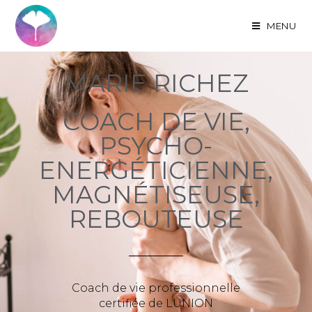
MENU
MARIE RICHEZ
COACH DE VIE,
PSYCHO-
ENERGÉTICIENNE,
MAGNÉTISEUSE,
REBOUTEUSE
Coach de vie professionnelle
certifiée de LUNION