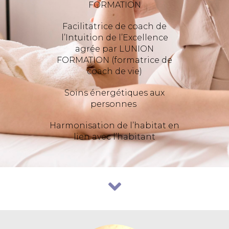
FORMATION
Facilitatrice de coach de
l’Intuition de l’Excellence
agrée par LUNION
FORMATION (formatrice de
coach de vie)
Soins énergétiques aux
personnes
Harmonisation de l’habitat en
lien avec l’habitant