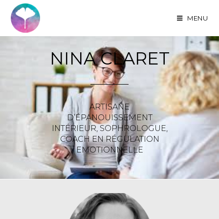
MENU
NINA CLARET
ARTISANE
D’ÉPANOUISSEMENT
INTÉRIEUR, SOPHROLOGUE,
COACH EN RÉGULATION
EMOTIONNELLE