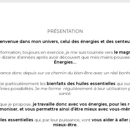
PRÉSENTATION
envenue dans mon univers, celui des énergies et des senteu
formation, toujours en exercice, je me suis tournée vers
le mag
e dizaine d’années après avoir découvert que mes mains pouvai
Énergies…
vance donc depuis sur ce chemin du bien-être avec un réel bonh
écie particulièrement les
bienfaits des
huiles essentielles
qui ou
inies possibilités. J
e me forme régulièrement à leur utilisation 
santé.
 que je propose,
je travaille donc avec vos énergies, pour les r
moniser, et vous permettre ainsi d’être mieux avec vous-m
iles essentielles
qui, par leur puissance, vont
vous aider à aller
mieux-être.