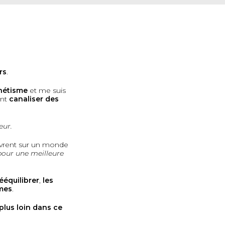
rs
.
nétisme
et me suis
ent
canaliser des
eur.
vrent sur un monde
pour une meilleure
ééquilibrer
,
les
êmes
.
 plus loin dans ce