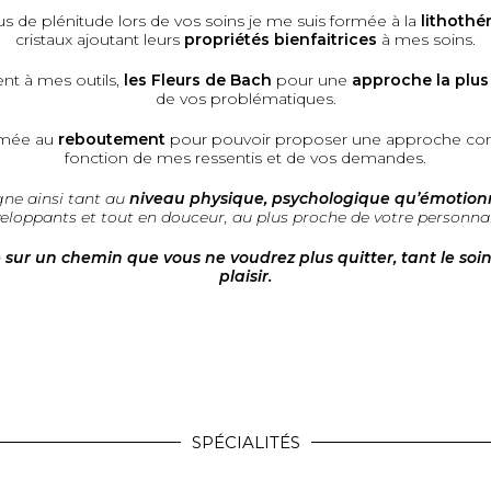
s de plénitude lors de vos soins je me suis formée à la
lithothé
cristaux ajoutant leurs
propriétés bienfaitrices
à mes soins.
nt à mes outils,
les Fleurs de Bach
pour une
approche la plus
de vos problématiques.
rmée au
reboutement
pour pouvoir proposer une approche co
fonction de mes ressentis et de vos demandes.
ne ainsi tant au
niveau physique, psychologique qu’émotionn
eloppants et tout en douceur, au plus proche de votre personnal
ur un chemin que vous ne voudrez plus quitter, tant le soi
plaisir.
SPÉCIALITÉS