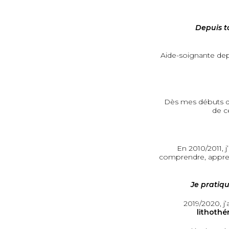
Depuis to
Aide-soignante dep
Dès mes débuts dan
de c
En 2010/2011, j
comprendre, appren
Je pratiq
2019/2020, j’
lithothé