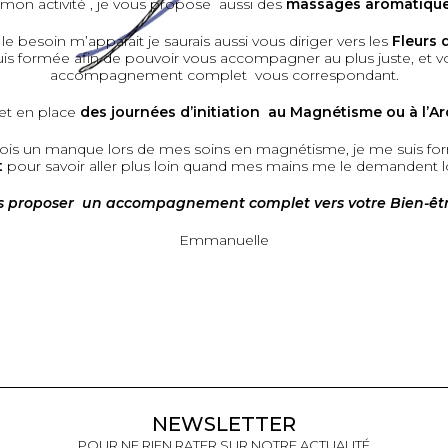
mon activité , je vous propose aussi des
massages aromatique
 le besoin m’apparait je saurais aussi vous diriger vers les
Fleurs 
suis formée afin de pouvoir vous accompagner au plus juste, et 
accompagnement complet vous correspondant.
et en place
des journées d’initiation au Magnétisme ou à l’A
fois un manque lors de mes soins en magnétisme, je me suis fo
t
pour savoir aller plus loin quand mes mains me le demandent lo
s proposer un accompagnement complet vers votre Bien-être
Emmanuelle
NEWSLETTER
POUR NE RIEN RATER SUR NOTRE ACTUALITÉ