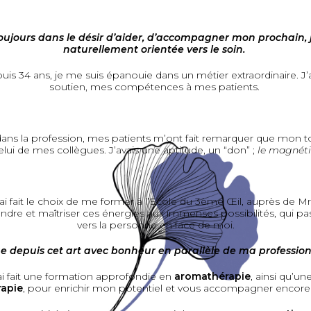
ujours dans le désir d’aider, d’accompagner mon prochain, 
naturellement orientée vers le soin.
uis 34 ans, je me suis épanouie dans un métier extraordinaire. J
soutien, mes compétences à mes patients.
s la profession, mes patients m’ont fait remarquer que mon tou
elui de mes collègues. J’avais une aptitude, un “don” ;
le magnét
’ai fait le choix de me former à l’Ecole du 3ème Œil, auprès de Mr
dre et maîtriser ces énergies aux immenses possibilités, qui p
vers la personne en face de moi.
ue depuis cet art avec bonheur en parallèle de ma profession
ai fait une formation approfondie en
aromathérapie
, ainsi qu’u
rapie
, pour enrichir mon potentiel et vous accompagner encore p