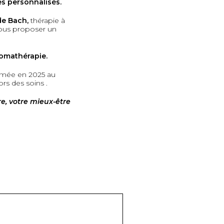
s personnalisés.
de Bach,
thérapie à
vous proposer un
romathérapie.
rmée en 2025 au
rs des soins .
, votre mieux-être