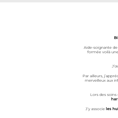
Bi
Aide-soignante de 
formée voilà un
J’a
Par ailleurs, j’appr
merveilleux aux inf
Lors des soins
har
J’y associe
les hu