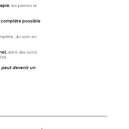
rapie
, les pierres et
 complète possible
mplète du soin en
el,
dans des soins
ité.
n peut devenir un