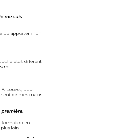
je me suis
’ai pu apporter mon
ché était différent
isme
.
 F. Louvet, pour
assent de mes mains
 première.
ne formation en
lus loin.