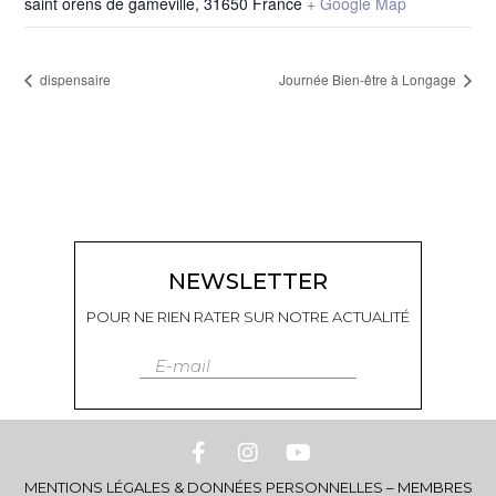
saint orens de gameville
,
31650
France
+ Google Map
dispensaire
Journée Bien-être à Longage
NEWSLETTER
POUR NE RIEN RATER SUR NOTRE ACTUALITÉ
E-mail
MENTIONS LÉGALES & DONNÉES PERSONNELLES
–
MEMBRES