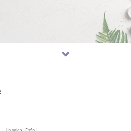
!
1 -
Un salon… Enfin !!