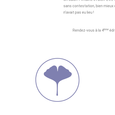
sans contestation, bien mieux q
n’avait pas eu lieu !
ème
Rendez-vous à la 4
édit