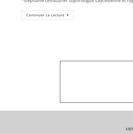
*Stéphanie Lemazurier Sophrologue Caycedienne et hy
Continuer La Lecture
ME