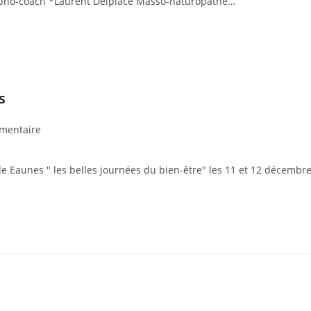
pno-coach *Laurent Delplace Masso-naturopathe…
s
mentaire
de Eaunes " les belles journées du bien-être" les 11 et 12 décembr