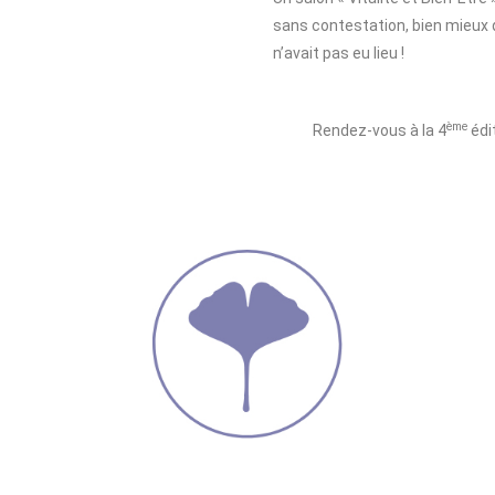
sans contestation, bien mieux q
n’avait pas eu lieu !
ème
Rendez-vous à la 4
édit