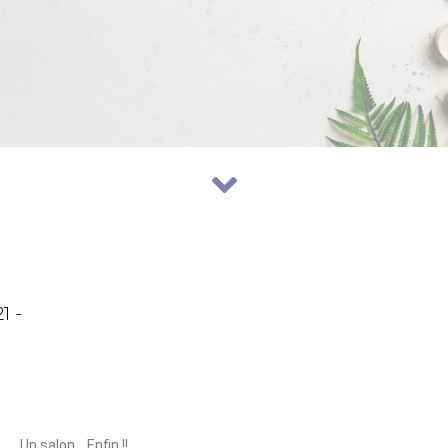
!
1 -
Un salon… Enfin !!